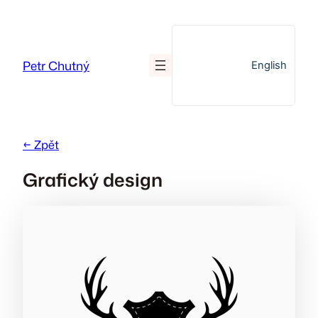
Přeskočit
na
obsah
Petr Chutný
English
← Zpět
Grafický design